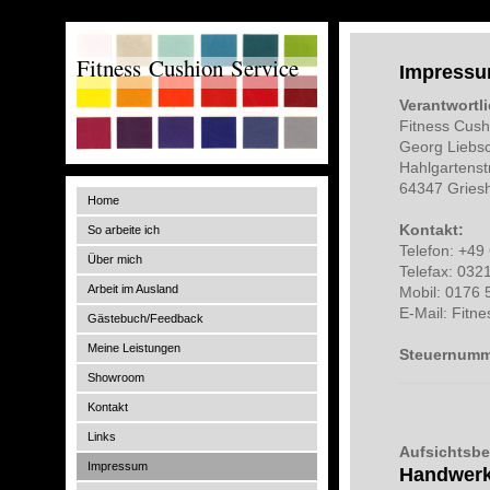
Fitness Cushion Service
Impress
Verantwortli
Fitness Cush
Georg Liebs
Hahlgartenst
64347 Gries
Home
Kontakt:
So arbeite ich
Telefon: +49
Über mich
Telefax: 03
Arbeit im Ausland
Mobil: 0176 
E-Mail: Fitn
Gästebuch/Feedback
Meine Leistungen
Steuernumm
Showroom
Kontakt
Links
Aufsichtsb
Impressum
Handwerk