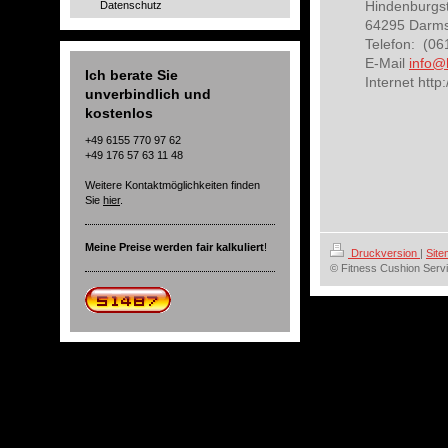
Hindenburgst
Datenschutz
64295 Darms
Telefon:
(06
E-Mail
info@
Ich berate Sie
Internet
http
unverbindlich und
kostenlos
+49 6155 770 97 62
+49 176 57 63 11 48
Weitere Kontaktmöglichkeiten finden
Sie
hier
.
Meine Preise werden fair kalkuliert
!
Druckversion
|
Sit
© Fitness Cushion Serv